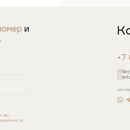
номер
и
К
ж
+7
Ялт
inf
или пи
», вы
нциальности