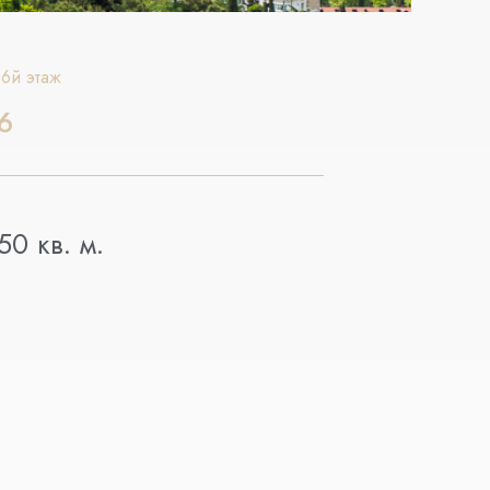
 6й этаж
6
50
кв. м.