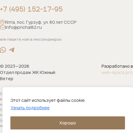
+7 (495) 152-17-95
Ялта, пос. Гурзуф, ул. 60 лет СССР
info@prichal82.ru
или пишите нам в мессенджерах
© 2023—2026
Разработано в
Отдел продаж ЖК Южный
web-space.pro
Ветер
Обращаем ваше внимание на то, что данный интернет-сайт носит
исключительно информационный характер и ни при каких условиях
Этот сайт использует файлы cookie.
не является публичной офертой, определяемой положениями
Узнать подробнее
Статьи 437(2) гражданского кодекса Российской Федерации. Для
получения подробной информации о наличии и стоимости указанных
(или) услуг, пожалуйста, обращайтесь к одному из наших
Хорошо
менеджеров.