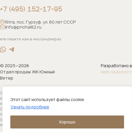
+7 (495) 152-17-95
Ялта, пос. Гурзуф, ул. 60 лет СССР
info@prichal82.ru
или пишите нам в мессенджерах
© 2023—2026
Разработано в
Отдел продаж ЖК Южный
web-space.pro
Ветер
Обращаем ваше внимание на то, что данный интернет-сайт носит
исключительно информационный характер и ни при каких условиях
Этот сайт использует файлы cookie.
не является публичной офертой, определяемой положениями
Узнать подробнее
Статьи 437(2) гражданского кодекса Российской Федерации. Для
получения подробной информации о наличии и стоимости указанных
(или) услуг, пожалуйста, обращайтесь к одному из наших
Хорошо
менеджеров.